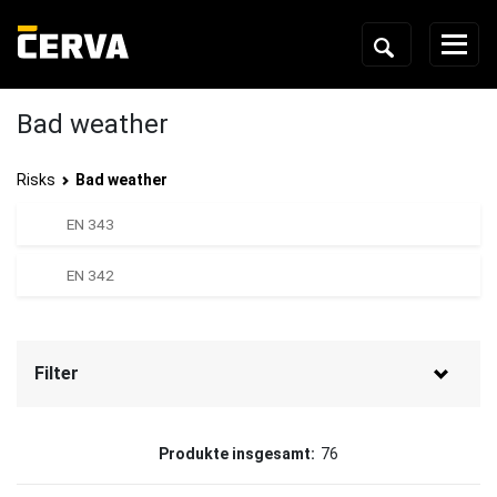
Bad weather
Risks
Bad weather
EN 343
EN 342
Filter
Marke
Produkte insgesamt:
76
Sioen
(47)
CERVA
(26)