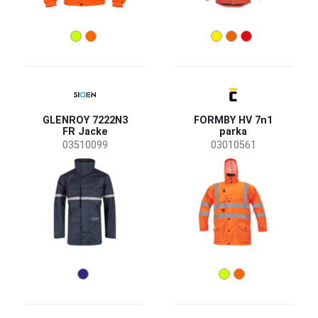
GLENROY 7222N3
FORMBY HV 7n1
FR Jacke
parka
03510099
03010561