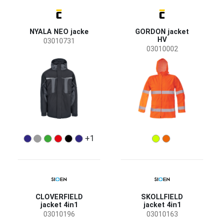
SYNQ
(2)
Vektor
(1)
NYALA NEO jacke
GORDON jacket
HV
03010731
Status
03010002
Auf Anfrage
(49)
Ausverkauf
(6)
Bestseller
(2)
Kommt bald
(1)
Neuheit
(1)
Verfügbarkeit
+1
Auf lager
(28)
Jahreszeit
Ganzjährig
(51)
Winter
(23)
CLOVERFIELD
SKOLLFIELD
jacket 4in1
jacket 4in1
03010196
03010163
Geschlecht